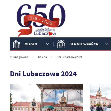
Przejdź do menu.
Przejdź do wyszukiwarki.
Przejdź do treści.
Przejdź do ustawień wielkości czcionki.
Włącz wersję kontrastową strony.
MIASTO
DLA MIESZKAŃCA
Strona główna
Galeria
Dni Lubaczowa 2024
Dni Lubaczowa 2024