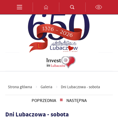
Przejdź do menu.
Przejdź do wyszukiwarki.
Przejdź do treści.
Przejdź do ustawień wielkości czcionki.
Włącz wersję kontrastową strony.
PL
EN
DE
Strona główna
Galeria
Dni Lubaczowa - sobota
POPRZEDNIA
NASTĘPNA
Dni Lubaczowa - sobota