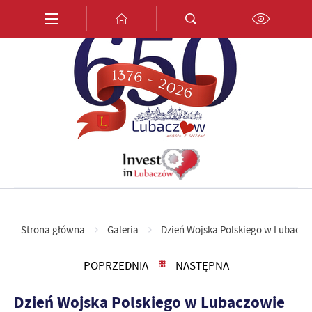
Przejdź do menu.
Przejdź do wyszukiwarki.
Przejdź do treści.
Przejdź do ustawień wielkości czcionki.
Włącz wersję kontrastową strony.
PL
EN
DE
Strona główna
Galeria
Dzień Wojska Polskiego w Lubaczo
POPRZEDNIA
NASTĘPNA
Dzień Wojska Polskiego w Lubaczowie