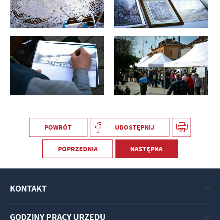
POWRÓT
UDOSTĘPNIJ
POPRZEDNIA
NASTĘPNA
KONTAKT
GODZINY PRACY URZĘDU