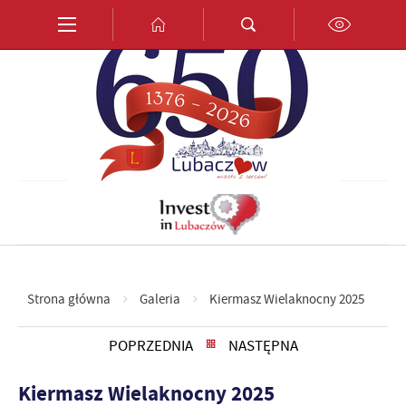
Przejdź do menu.
Przejdź do wyszukiwarki.
Przejdź do treści.
Przejdź do ustawień wielkości czcionki.
Włącz wersję kontrastową strony.
PL
EN
DE
Strona główna
Galeria
Kiermasz Wielaknocny 2025
POPRZEDNIA
NASTĘPNA
Kiermasz Wielaknocny 2025