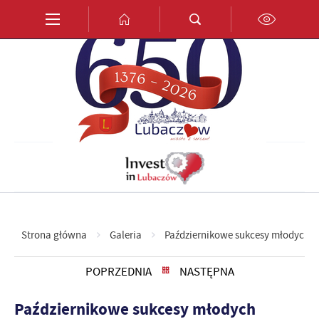
Przejdź do menu.
Przejdź do wyszukiwarki.
Przejdź do treści.
Przejdź do ustawień wielkości czcionki.
Włącz wersję kontrastową strony.
PL
EN
DE
Strona główna
Galeria
Październikowe sukcesy młodych a
POPRZEDNIA
NASTĘPNA
Październikowe sukcesy młodych