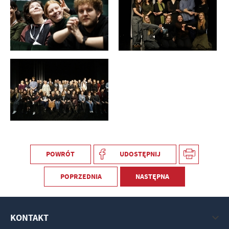
POWRÓT
UDOSTĘPNIJ
POPRZEDNIA
NASTĘPNA
KONTAKT