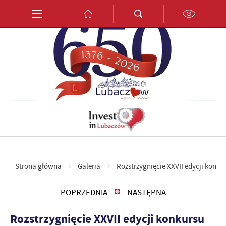
Przejdź do menu.
Przejdź do wyszukiwarki.
Przejdź do treści.
Przejdź do ustawień wielkości czcionki.
Włącz wersję kontrastową strony.
PL
EN
DE
Strona główna
Galeria
Rozstrzygnięcie XXVII edycji konku
POPRZEDNIA
NASTĘPNA
Rozstrzygnięcie XXVII edycji konkursu