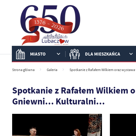
Przejdź do menu.
Przejdź do wyszukiwarki.
Przejdź do treści.
Przejdź do ustawień wielkości czcionki.
Włącz wersję kontrastową strony.
MIASTO
DLA MIESZKAŃCA
Strona główna
Galeria
Spotkanie z Rafałem Wilkiem oraz wystawa
Spotkanie z Rafałem Wilkiem o
Gniewni… Kulturalni…