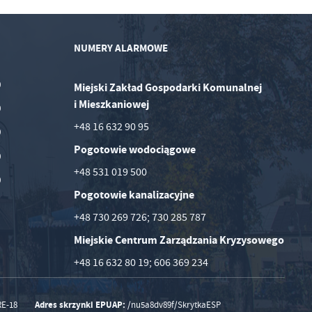
NUMERY ALARMOWE
0
Miejski Zakład Gospodarki Komunalnej
i Mieszkaniowej
0
+48 16 632 90 95
0
Pogotowie wodociągowe
0
+48 531 019 500
0
Pogotowie kanalizacyjne
+48 730 269 726; 730 285 787
Miejskie Centrum Zarządzania Kryzysowego
+48 16 632 80 19; 606 369 234
Adres skrzynki EPUAP:
RE-18
/nu5a8dv89f/SkrytkaESP