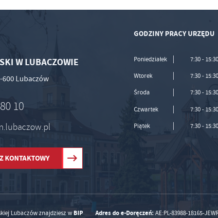
GODZINY PRACY URZĘDU
Poniedziałek
7:30 - 15:3
SKI W LUBACZOWIE
Wtorek
7:30 - 15:3
37-600 Lubaczów
Środa
7:30 - 15:3
 80 10
Czwartek
7:30 - 15:3
um.lubaczow.pl
Piątek
7:30 - 15:3
Z KONTAKTOWY
BIP
Adres do e-Doręczeń:
skiej Lubaczów znajdziesz w
AE:PL-83988-18165-JEW