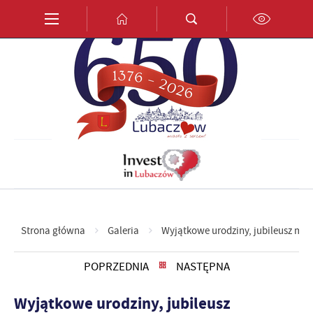
Przejdź do menu.
Przejdź do wyszukiwarki.
Przejdź do treści.
Przejdź do ustawień wielkości czcionki.
Włącz wersję kontrastową strony.
PL
EN
DE
Strona główna
Galeria
Wyjątkowe urodziny, jubileusz mał
POPRZEDNIA
NASTĘPNA
Wyjątkowe urodziny, jubileusz