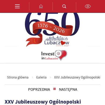
Przejdź do menu.
Przejdź do wyszukiwarki.
Przejdź do treści.
Przejdź do ustawień wielkości czcionki.
Włącz wersję kontrastową strony.
PL
EN
DE
Strona główna
Galeria
XXV Jubileuszowy Ogólnopolski Fe
POPRZEDNIA
NASTĘPNA
XXV Jubileuszowy Ogólnopolski