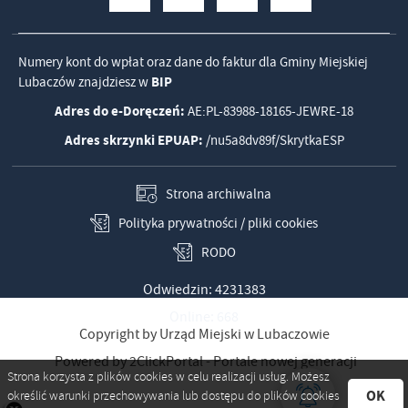
Numery kont do wpłat oraz dane do faktur dla Gminy Miejskiej
Lubaczów znajdziesz w
BIP
Adres do e-Doręczeń:
AE:PL-83988-18165-JEWRE-18
Adres skrzynki EPUAP:
/nu5a8dv89f/SkrytkaESP
Strona archiwalna
Polityka prywatności / pliki cookies
RODO
Odwiedzin: 4231383
Online: 668
Copyright by Urząd Miejski w Lubaczowie
Powered by
2ClickPortal
- Portale nowej generacji
Strona korzysta z plików cookies w celu realizacji usług. Możesz
OK
określić warunki przechowywania lub dostępu do plików cookies