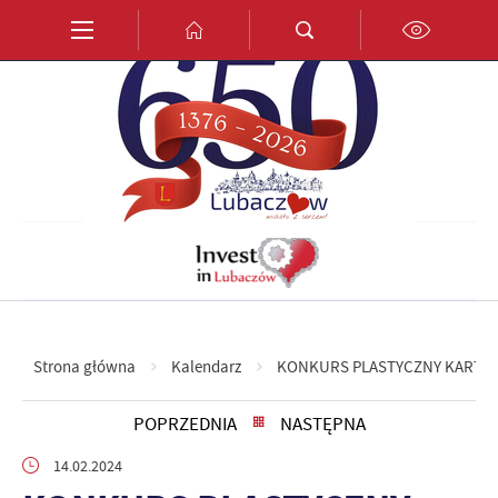
Przejdź do menu.
Przejdź do wyszukiwarki.
Przejdź do treści.
Przejdź do ustawień wielkości czcionki.
Włącz wersję kontrastową strony.
PL
EN
DE
Strona główna
Kalendarz
KONKURS PLASTYCZNY KARTK
POPRZEDNIA
NASTĘPNA
14.02.2024