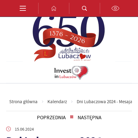
Przejdź do menu.
Przejdź do wyszukiwarki.
Przejdź do treści.
Przejdź do ustawień wielkości czcionki.
Włącz wersję kontrastową strony.
PL
EN
DE
Strona główna
Kalendarz
Dni Lubaczowa 2024 - Mesajah
POPRZEDNIA
NASTĘPNA
15.06.2024