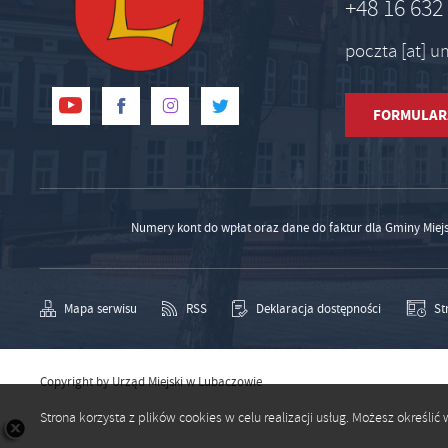
+48 16 632
poczta [at] 
FORMULAR
Numery kont do wpłat oraz dane do faktur dla Gminy Miej
Mapa serwisu
RSS
Deklaracja dostępności
St
Copyright by Urząd Miejski w Lubaczowie
Strona korzysta z plików cookies w celu realizacji usług. Możesz określ