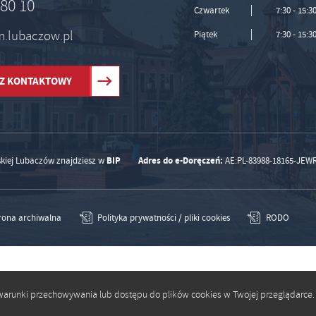
 80 10
Czwartek
7:30 - 15:3
um.lubaczow.pl
Piątek
7:30 - 15:3
Z KONTAKTOWY
BIP
Adres do e-Doręczeń:
skiej Lubaczów znajdziesz w
AE:PL-83988-18165-JEW
rona archiwalna
Polityka prywatności / pliki cookies
RODO
ić warunki przechowywania lub dostępu do plików cookies w Twojej przeglądarce.