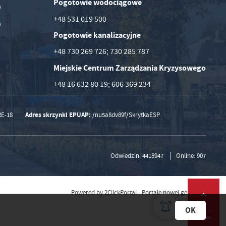
Pogotowie wodociągowe
0
+48 531 019 500
0
Pogotowie kanalizacyjne
+48 730 269 726; 730 285 787
Miejskie Centrum Zarządzania Kryzysowego
+48 16 632 80 19; 606 369 234
Adres skrzynki EPUAP:
RE-18
/nu5a8dv89f/SkrytkaESP
Odwiedzin: 4418947
Online: 907
Powered by
2ClickPortal
- Portale nowej generacji
OK
DO GÓRY