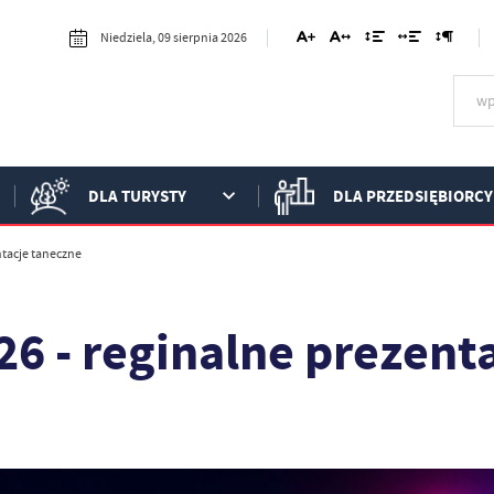
Niedziela, 09 sierpnia 2026
DLA TURYSTY
DLA PRZEDSIĘBIORCY
tacje taneczne
 - reginalne prezent