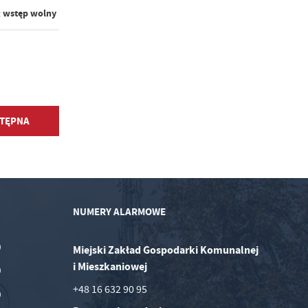
wstęp wolny
:
TĘPNA
NUMERY ALARMOWE
0
Miejski Zakład Gospodarki Komunalnej
i Mieszkaniowej
0
+48 16 632 90 95
0