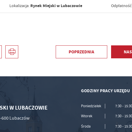
Rynek Miejski w Lubaczowie
Lokalizacja:
Odpłatność
POPRZEDNIA
NAS
GODZINY PRACY URZĘDU
Poniedziałek
7:30 - 15:3
SKI W LUBACZOWIE
Wtorek
7:30 - 15:3
37-600 Lubaczów
Środa
7:30 - 15:3