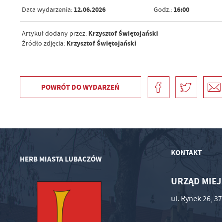
12.06.2026
16:00
Data wydarzenia:
Godz.:
Krzysztof Świętojański
Artykuł dodany przez:
Krzysztof Świętojański
Źródło zdjęcia:
POWRÓT
DO WYDARZEŃ
KONTAKT
HERB MIASTA LUBACZÓW
URZĄD MIEJ
ul. Rynek 26, 