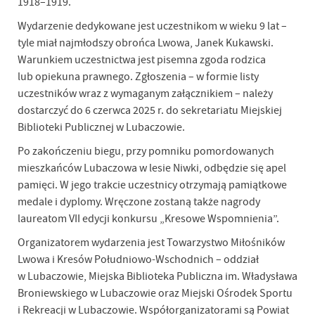
1918–1919.
Wydarzenie dedykowane jest uczestnikom w wieku 9 lat –
tyle miał najmłodszy obrońca Lwowa, Janek Kukawski.
Warunkiem uczestnictwa jest pisemna zgoda rodzica
lub opiekuna prawnego. Zgłoszenia – w formie listy
uczestników wraz z wymaganym załącznikiem – należy
dostarczyć do 6 czerwca 2025 r. do sekretariatu Miejskiej
Biblioteki Publicznej w Lubaczowie.
Po zakończeniu biegu, przy pomniku pomordowanych
mieszkańców Lubaczowa w lesie Niwki, odbędzie się apel
pamięci. W jego trakcie uczestnicy otrzymają pamiątkowe
medale i dyplomy. Wręczone zostaną także nagrody
laureatom VII edycji konkursu „Kresowe Wspomnienia”.
Organizatorem wydarzenia jest Towarzystwo Miłośników
Lwowa i Kresów Południowo-Wschodnich – oddział
w Lubaczowie, Miejska Biblioteka Publiczna im. Władysława
Broniewskiego w Lubaczowie oraz Miejski Ośrodek Sportu
i Rekreacji w Lubaczowie. Współorganizatorami są Powiat