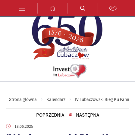
Przejdź do menu.
Przejdź do wyszukiwarki.
Przejdź do treści.
Przejdź do ustawień wielkości czcionki.
Włącz wersję kontrastową strony.
PL
EN
DE
Strona główna
Kalendarz
IV Lubaczowski Bieg Ku Pamięc
POPRZEDNIA
NASTĘPNA
18.06.2025