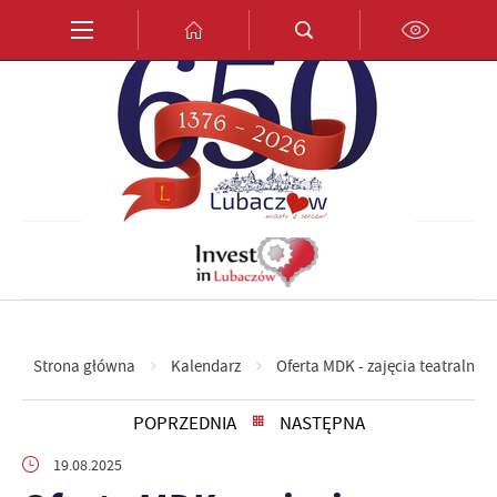
Przejdź do menu.
Przejdź do wyszukiwarki.
Przejdź do treści.
Przejdź do ustawień wielkości czcionki.
Włącz wersję kontrastową strony.
PL
EN
DE
Strona główna
Kalendarz
Oferta MDK - zajęcia teatralne i 
POPRZEDNIA
NASTĘPNA
19.08.2025