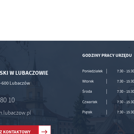
GODZINY PRACY URZĘDU
Poniedziałek
7:30 - 15:3
SKI W LUBACZOWIE
Wtorek
7:30 - 15:3
37-600 Lubaczów
Środa
7:30 - 15:3
 80 10
Czwartek
7:30 - 15:3
um.lubaczow.pl
Piątek
7:30 - 15:3
Z KONTAKTOWY