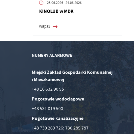
23.06.2026
- 24.06.2026
KINOLUB w MDK
WIĘCEJ
NUMERY ALARMOWE
0
Miejski Zakład Gospodarki Komunalnej
i Mieszkaniowej
0
+48 16 632 90 95
0
Pogotowie wodociągowe
0
+48 531 019 500
0
Pogotowie kanalizacyjne
+48 730 269 726; 730 285 787