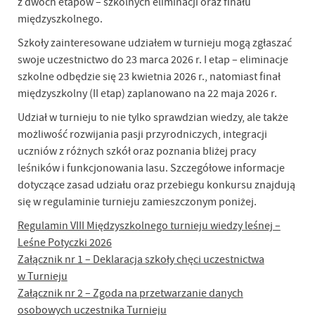
z dwóch etapów – szkolnych eliminacji oraz finału
międzyszkolnego.
Szkoły zainteresowane udziałem w turnieju mogą zgłaszać
swoje uczestnictwo do 23 marca 2026 r. I etap – eliminacje
szkolne odbędzie się 23 kwietnia 2026 r., natomiast finał
międzyszkolny (II etap) zaplanowano na 22 maja 2026 r.
Udział w turnieju to nie tylko sprawdzian wiedzy, ale także
możliwość rozwijania pasji przyrodniczych, integracji
uczniów z różnych szkół oraz poznania bliżej pracy
leśników i funkcjonowania lasu. Szczegółowe informacje
dotyczące zasad udziału oraz przebiegu konkursu znajdują
się w regulaminie turnieju zamieszczonym poniżej.
Regulamin VIII Międzyszkolnego turnieju wiedzy leśnej –
Leśne Potyczki 2026
Załącznik nr 1 – Deklaracja szkoły chęci uczestnictwa
w Turnieju
Załącznik nr 2 – Zgoda na przetwarzanie danych
osobowych uczestnika Turnieju