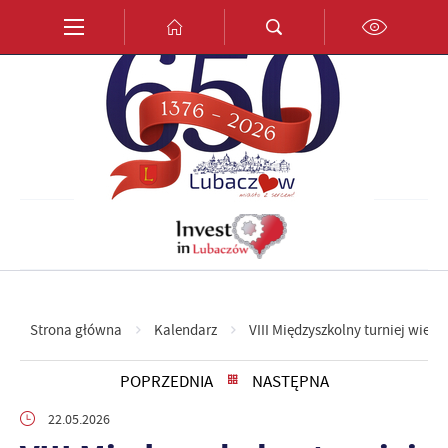
Przejdź do menu.
Przejdź do wyszukiwarki.
Przejdź do treści.
Przejdź do ustawień wielkości czcionki.
Włącz wersję kontrastową strony.
PL
EN
DE
Strona główna
Kalendarz
VIII Międzyszkolny turniej wiedz
POPRZEDNIA
NASTĘPNA
22.05.2026