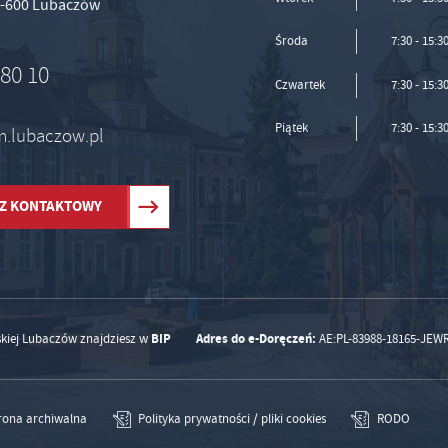
37-600 Lubaczów
Środa
7:30 - 15:3
 80 10
Czwartek
7:30 - 15:3
Piątek
7:30 - 15:3
um.lubaczow.pl
Z KONTAKTOWY
BIP
Adres do e-Doręczeń:
skiej Lubaczów znajdziesz w
AE:PL-83988-18165-JEW
rona archiwalna
Polityka prywatności / pliki cookies
RODO