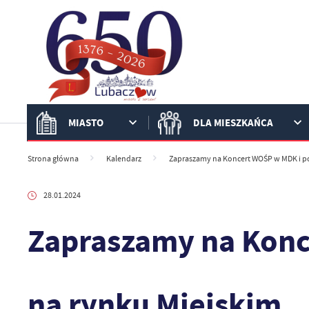
Przejdź do menu.
Przejdź do wyszukiwarki.
Przejdź do treści.
Przejdź do ustawień wielkości czcionki.
Włącz wersję kontrastową strony.
MIASTO
DLA MIESZKAŃCA
Strona główna
Kalendarz
Zapraszamy na Koncert WOŚP w MDK i po
28.01.2024
Zapraszamy na Konc
na rynku Miejskim