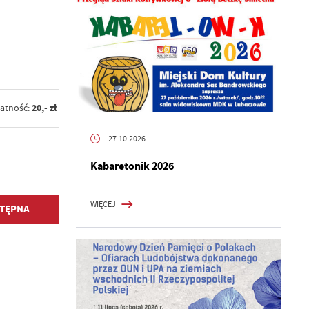
20,- zł
atność:
27.10.2026
Kabaretonik 2026
WIĘCEJ
TĘPNA