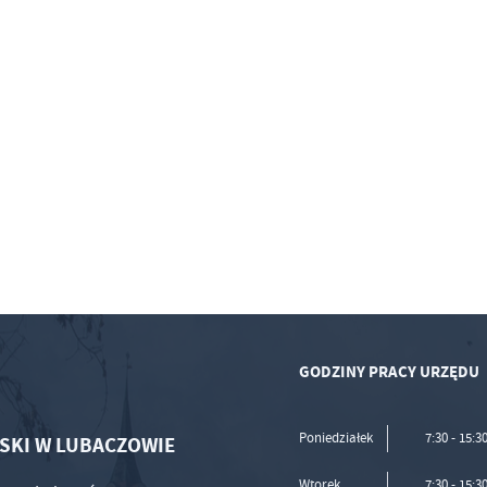
GODZINY PRACY URZĘDU
Poniedziałek
7:30 - 15:3
SKI W LUBACZOWIE
Wtorek
7:30 - 15:3