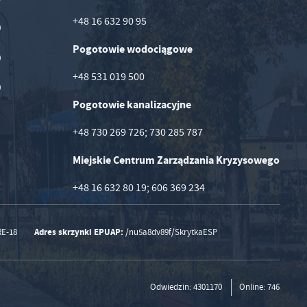
+48 16 632 90 95
0
Pogotowie wodociągowe
0
+48 531 019 500
0
Pogotowie kanalizacyjne
+48 730 269 726; 730 285 787
Miejskie Centrum Zarządzania Kryzysowego
+48 16 632 80 19; 606 369 234
Adres skrzynki EPUAP:
RE-18
/nu5a8dv89f/SkrytkaESP
Odwiedzin: 4301170
Online: 746