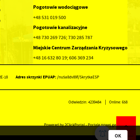
Pogotowie wodociągowe
0
+48 531 019 500
0
Pogotowie kanalizacyjne
+48 730 269 726; 730 285 787
Miejskie Centrum Zarządzania Kryzysowego
+48 16 632 80 19; 606 369 234
Adres skrzynki EPUAP:
RE-18
/nu5a8dv89f/SkrytkaESP
Odwiedzin: 4239484
Online: 658
Powered by
2ClickPortal
- Portale nowej generacji
OK