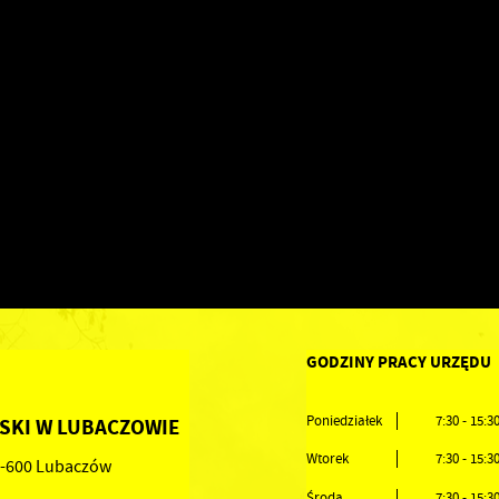
GODZINY PRACY URZĘDU
Poniedziałek
7:30 - 15:3
SKI W LUBACZOWIE
Wtorek
7:30 - 15:3
37-600 Lubaczów
Środa
7:30 - 15:3