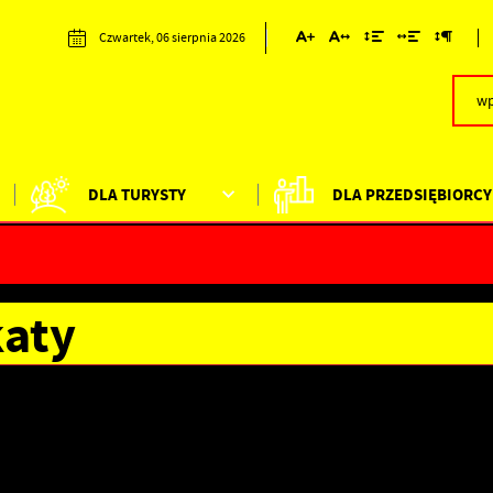
Czwartek, 06 sierpnia 2026
DLA TURYSTY
DLA PRZEDSIĘBIORCY
katy