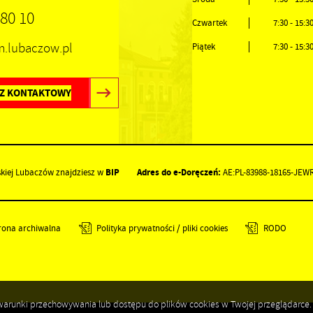
 80 10
Czwartek
7:30 - 15:3
um.lubaczow.pl
Piątek
7:30 - 15:3
Z KONTAKTOWY
BIP
Adres do e-Doręczeń:
skiej Lubaczów znajdziesz w
AE:PL-83988-18165-JEW
rona archiwalna
Polityka prywatności / pliki cookies
RODO
ić warunki przechowywania lub dostępu do plików cookies w Twojej przeglądarce.