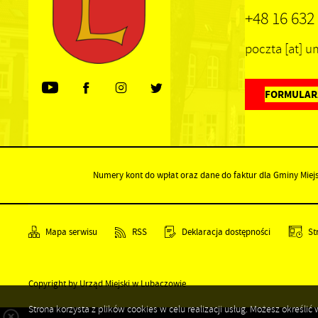
+48 16 632
poczta [at] 
FORMULAR
Numery kont do wpłat oraz dane do faktur dla Gminy Miej
Mapa serwisu
RSS
Deklaracja dostępności
St
Copyright by Urząd Miejski w Lubaczowie
Strona korzysta z plików cookies w celu realizacji usług. Możesz określ