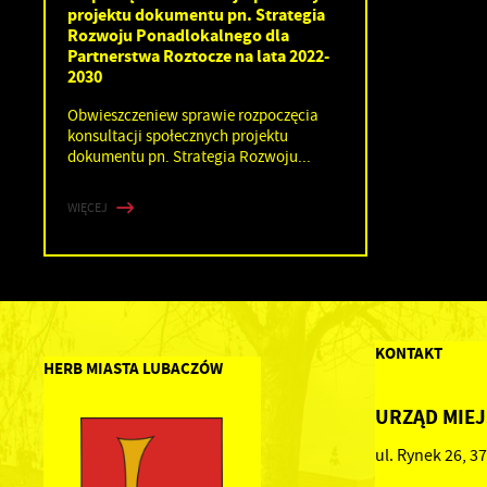
projektu dokumentu pn. Strategia
Rozwoju Ponadlokalnego dla
Partnerstwa Roztocze na lata 2022-
2030
Obwieszczeniew sprawie rozpoczęcia
konsultacji społecznych projektu
dokumentu pn. Strategia Rozwoju...
WIĘCEJ
KONTAKT
HERB MIASTA LUBACZÓW
URZĄD MIEJ
ul. Rynek 26, 