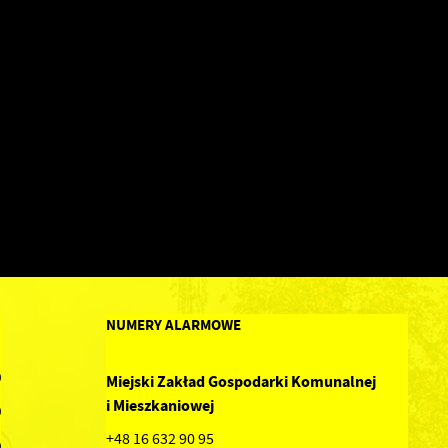
NUMERY ALARMOWE
0
Miejski Zakład Gospodarki Komunalnej
i Mieszkaniowej
0
+48 16 632 90 95
0