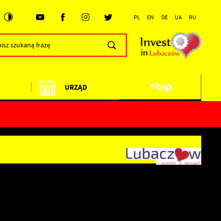
PL
EN
DE
UA
RU
URZĄD