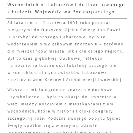
Wschodnich o. Lubaczów i dofinansowanego
z budżetu Województwa Podkarpackiego.
34 lata temu – 1 czerwca 1991 roku podczas
pielgrzymi do Ojczyzny, Ojciec Święty Jan Paweł
II przybył do naszego Lubaczowa. Było to
wydarzeniem o wyjątkowym znaczeniu – zarówno
dla mieszkańców miasta, jak i dla całego regionu.
Był to czas głębokiej, duchowej refleksji
i umocnienia tożsamości lokalnej, szczególnie
w kontekście silnych związków Lubaczowa
z dziedzictwem Kresów i Archidiecezji Lwowskiej.
Wizyta ta miała ogromne znaczenie duchowe
i symboliczne — była to okazja do umocnienia
więzi między Kościołem a mieszkańcami ziem
wschodnich, które w historii Polski odegrały
szczególną rolę. Podczas swojego pobytu Ojciec
Święty spotkał się z wiernymi, udzielił
błogosławieństwa i podkreślił wagę pamięci