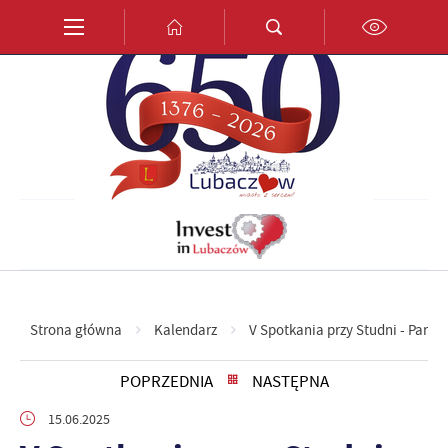
Przejdź do menu.
Przejdź do wyszukiwarki.
Przejdź do treści.
Przejdź do ustawień wielkości czcionki.
Włącz wersję kontrastową strony.
PL
EN
DE
Strona główna
Kalendarz
V Spotkania przy Studni - Para
POPRZEDNIA
NASTĘPNA
15.06.2025