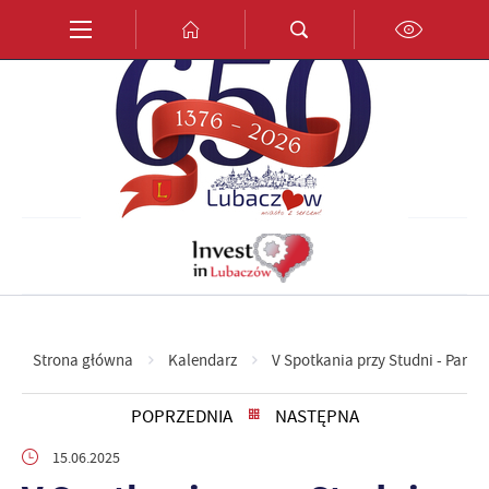
Przejdź do menu.
Przejdź do wyszukiwarki.
Przejdź do treści.
Przejdź do ustawień wielkości czcionki.
Włącz wersję kontrastową strony.
PL
EN
DE
Strona główna
Kalendarz
V Spotkania przy Studni - Para
POPRZEDNIA
NASTĘPNA
15.06.2025